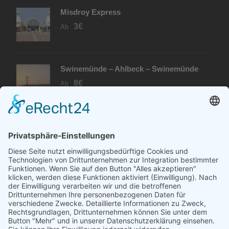
Misdroy Express
3€
Ab
Swinemünde – Ahlbeck – Swinemünde
8€
Ab
PARTNER