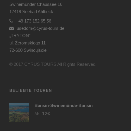
Swinemünder Chaussee 16
17419 Seebad Ahlbeck
+49 173 152 65 56
usedom@cyrus-tours.de
„TRYTON“
ul. Żeromskiego 11
72-600 Świnoujście
© 2017 CYRUS TOURS All Rights Reserved.
BELIEBTE TOUREN
Bansin-Swinemünde-Bansin
12€
Ab