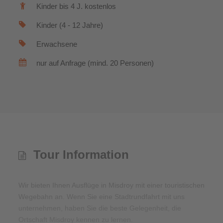
Kinder bis 4 J. kostenlos
Kinder (4 - 12 Jahre)
Erwachsene
nur auf Anfrage (mind. 20 Personen)
Tour Information
Wir bieten Ihnen Ausflüge in Misdroy mit einer touristischen
Wegebahn an. Wenn Sie eine Stadtrundfahrt mit uns
unternehmen, haben Sie die beste Gelegenheit, die
Ortschaft Misdroy kennen zu lernen.