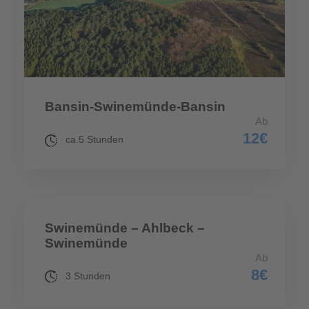
Karte
Wir benötigen
Bansin-Swinemünde-Bansin
Ihre
Ab
12€
ca.5 Stunden
Zustimmung,
um den
Google Maps-
Swinemünde – Ahlbeck –
Service zu
Swinemünde
Ab
laden!
8€
3 Stunden
Wir verwenden Google Maps, um