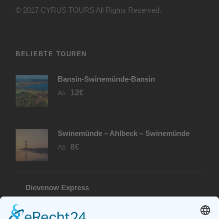
© 2017 CYRUS TOURS All Rights Reserved.
BELIEBTE TOUREN
Bansin-Swinemünde-Bansin
12€
Ab
Swinemünde – Ahlbeck – Swinemünde
8€
Ab
Dievenow Express
3€
Ab