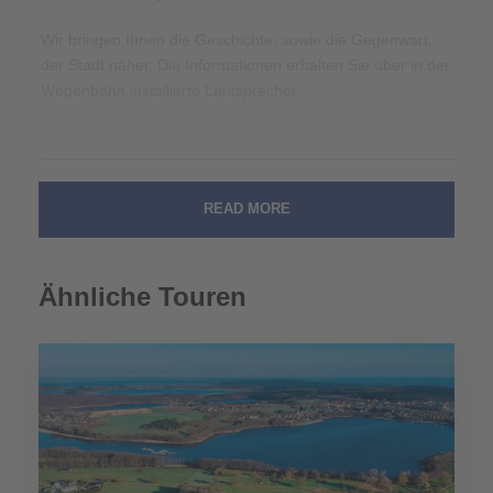
Wir bringen Ihnen die Geschichte, sowie die Gegenwart,
der Stadt näher. Die Informationen erhalten Sie über in der
Wegenbahn installierte Lautsprecher.
Abfahrt: Mai - September
READ MORE
Haltestelle I Krotka:
Haltestelle II Park Miniatur:
Ähnliche Touren
Haltestelle III Polna-Rondo:
Sehenswertes
Spazierfahrt mit Erläuterungen
Möglichkeit der Ostsee die Miniatur-Park zu besuchen