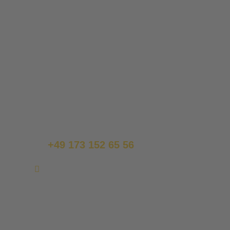
Haben Sie Fragen?
Wir freuen uns, Ihnen weiterhelfen zu können.
Telefonisch oder per Mail, sprechen Sie uns an.
+49 173 152 65 56
usedom@cyrus-tours.de