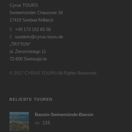
Cyrus TOURS
Swinemünder Chaussee 16
17419 Seebad Ahlbeck
+49 173 152 65 56
usedom@cyrus-tours.de
„TRYTON“
ul. Żeromskiego 11
72-600 Świnoujście
© 2017 CYRUS TOURS All Rights Reserved.
BELIEBTE TOUREN
Bansin-Swinemünde-Bansin
12€
Ab