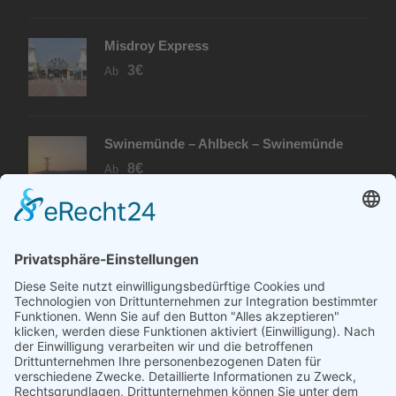
Misdroy Express
3€
Ab
Swinemünde – Ahlbeck – Swinemünde
8€
Ab
PARTNER