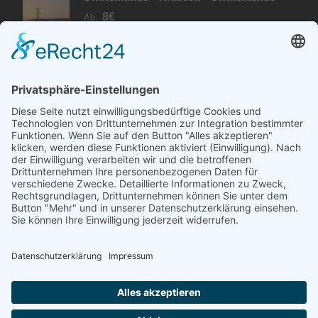
8€
Ab
PARTNER