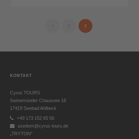
1
2
KONTAKT
Cyrus TOURS
Swinemünder Chaussee 16
17419 Seebad Ahlbeck
+49 173 152 65 56
usedom@cyrus-tours.de
„TRYTON“