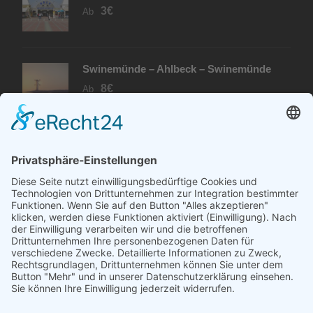
3€
Ab
Swinemünde – Ahlbeck – Swinemünde
8€
Ab
PARTNER