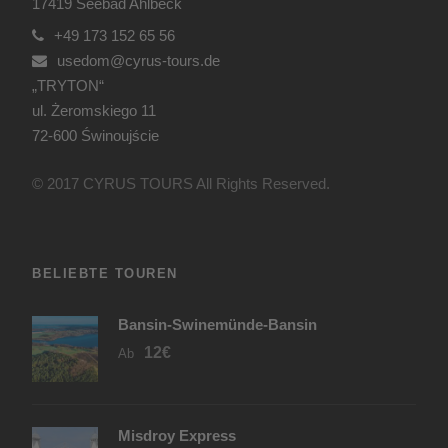
17419 Seebad Ahlbeck
+49 173 152 65 56
usedom@cyrus-tours.de
„TRYTON“
ul. Żeromskiego 11
72-600 Świnoujście
© 2017 CYRUS TOURS All Rights Reserved.
BELIEBTE TOUREN
Bansin-Swinemünde-Bansin
12€
Ab
Misdroy Express