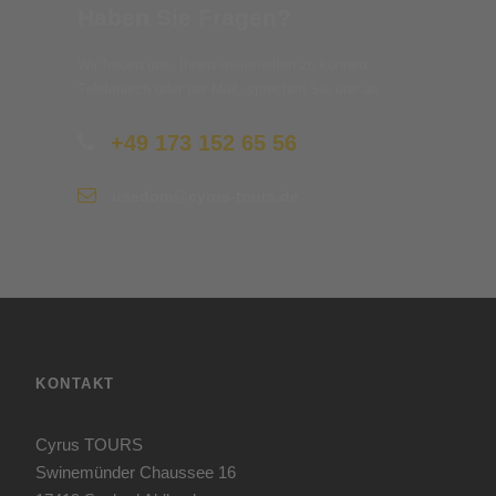
Haben Sie Fragen?
Wir freuen uns, Ihnen weiterhelfen zu können.
Telefonisch oder per Mail, sprechen Sie uns an.
+49 173 152 65 56
usedom@cyrus-tours.de
KONTAKT
Cyrus TOURS
Swinemünder Chaussee 16