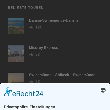
BELIEBTE TOUREN
Bansin-Swinemünde-Bansin
12€
Ab
Misdroy Express
3€
Ab
Swinemünde – Ahlbeck – Swinemünde
8€
Ab
PARTNER