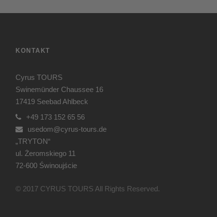
KONTAKT
Cyrus TOURS
Swinemünder Chaussee 16
17419 Seebad Ahlbeck
+49 173 152 65 56
usedom@cyrus-tours.de
„TRYTON“
ul. Żeromskiego 11
72-600 Świnoujście
© 2017 CYRUS TOURS All Rights Reserved.